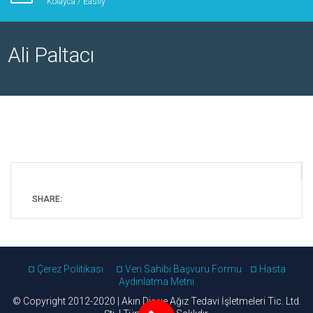
Kolayca / Easily
Ali Paltacı
SHARE:
¤ Çerez Politikası
¤ Veri Sahibi Başvuru Formu
¤ Hasta
Aydınlatma Metni
© Copyright 2012-2020 | Akın Diş ve Ağız Tedavi İşletmeleri Tic. Ltd.