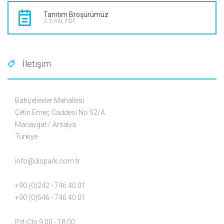
Tanıtım Broşürümüz
2.3 mb, PDF
İletişim
Bahçelievler Mahallesi
Çetin Emeç Caddesi No.52/A
Manavgat / Antalya
Türkiye
info@dispark.com.tr
+90 (0)242 - 746 40 01
+90 (0)546 - 746 40 01
Pzt-Cts 9.00 - 18.00