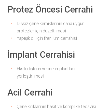
Protez Öncesi Cerrahi
Dişsiz çene kemiklerinin daha uygun
protezler için düzeltilmesi
Yapışık dil için frenilum cerrahisi
İmplant Cerrahisi
Eksik dişlerin yerine implantların
yerleştirilmesi
Acil Cerrahi
Çene kırıklarının basit ve komplike tedavisi