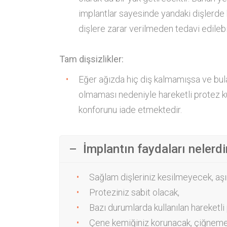
implantlar sayesinde yandaki dişlerde 
dişlere zarar verilmeden tedavi edilebil
Tam dişsizlikler:
Eğer ağızda hiç diş kalmamışsa ve bula
olmaması nedeniyle hareketli protez ku
konforunu iade etmektedir.
İmplantın faydaları nelerdi
Sağlam dişleriniz kesilmeyecek, aşı
Proteziniz sabit olacak,
Bazı durumlarda kullanılan hareketl
Çene kemiğiniz korunacak, çiğneme 