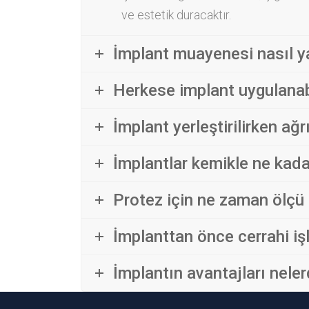
ve estetik duracaktır.
İmplant muayenesi nasıl ya
Herkese implant uygulanab
İmplant yerleştirilirken ağr
İmplantlar kemikle ne kad
Protez için ne zaman ölçü 
İmplanttan önce cerrahi işl
İmplantın avantajları neler