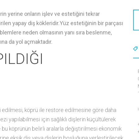
in yerine onların işlev ve estetiğini tekrar
len yapay diş kökleridir.Yüz estetiğinin bir parçası
problemlere neden olmasının yanı sıra beslenme,
ına da yol açmaktadır.
ILDIĞI
avi edilmesi, köprü ile restore edilmesine göre daha
ezi yapılabilmesi için sağlıklı dişlerin küçültülerek
 bu köprünün belirli aralarla değiştirilmesi ekonomik
erine eksik diş veya dişlerin boşluğuna yerleştirilecek