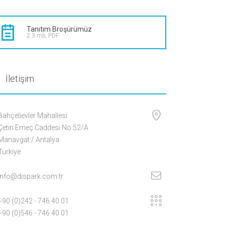
Tanıtım Broşürümüz
2.3 mb, PDF
İletişim
Bahçelievler Mahallesi
Çetin Emeç Caddesi No.52/A
Manavgat / Antalya
Türkiye
info@dispark.com.tr
+90 (0)242 - 746 40 01
+90 (0)546 - 746 40 01