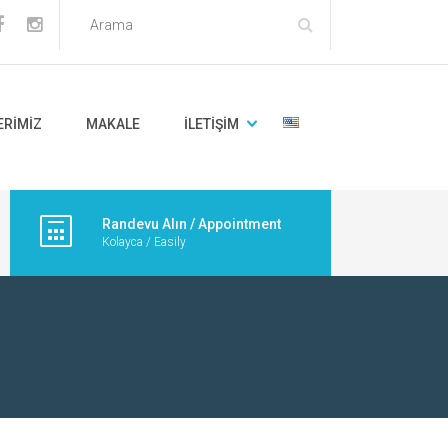
ERIMIZ
MAKALE
İLETIŞIM
Randevu Alın / Appointment
Kolayca / Easily