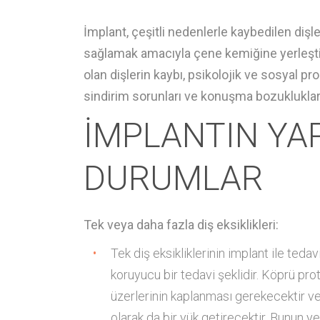
İmplant, çeşitli nedenlerle kaybedilen dişler
sağlamak amacıyla çene kemiğine yerleştiri
olan dişlerin kaybı, psikolojik ve sosyal 
sindirim sorunları ve konuşma bozukluklar
İMPLANTIN YAP
DURUMLAR
Tek veya daha fazla diş eksiklikleri:
Tek diş eksikliklerinin implant ile ted
koruyucu bir tedavi şeklidir. Köprü prot
üzerlerinin kaplanması gerekecektir ve
olarak da bir yük getirecektir. Bunun y