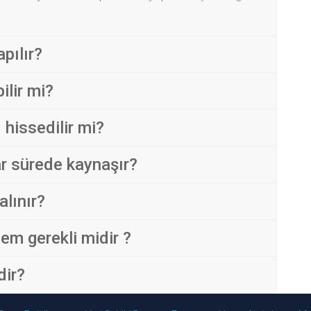
pılır?
ilir mi?
ı hissedilir mi?
ar sürede kaynaşır?
alınır?
em gerekli midir ?
dir?