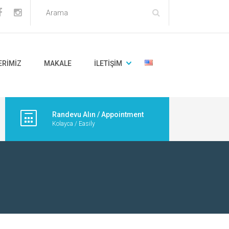
ERIMIZ
MAKALE
İLETIŞIM
Randevu Alın / Appointment
Kolayca / Easily