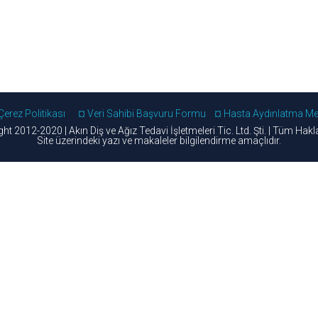
Çerez Politikası
¤ Veri Sahibi Başvuru Formu
¤ Hasta Aydınlatma Me
t 2012-2020 | Akın Diş ve Ağız Tedavi İşletmeleri Tic. Ltd. Şti. | Tüm Hakla
Site üzerindeki yazı ve makaleler bilgilendirme amaçlıdır.