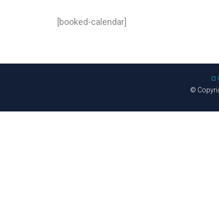
[booked-calendar]
¤ 
© Copyrigh