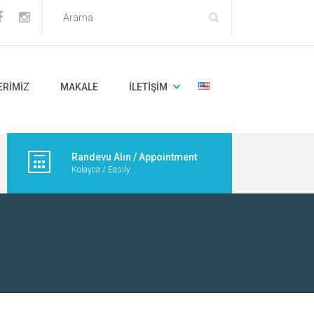
ERIMIZ
MAKALE
İLETIŞIM
Randevu Alın / Appointment
Kolayca / Easily